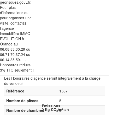
georisques.gouv.fr.
Pour plus
d'informations ou
pour organiser une
visite, contactez
l'agence
immobilière IMMO
EVOLUTION à
Orange au
06.08.83.30.29 ou
06.71.70.37.24 ou
06.14.35.59.11.
Honoraires réduits
3% TTC seulement !
Les Honoraires d'agence seront intégralement à la charge
du vendeur
Référence
1567
Nombre de pièces
5
Émissions
2 Kg CO
/m².an
Nombre de chambres
3
2