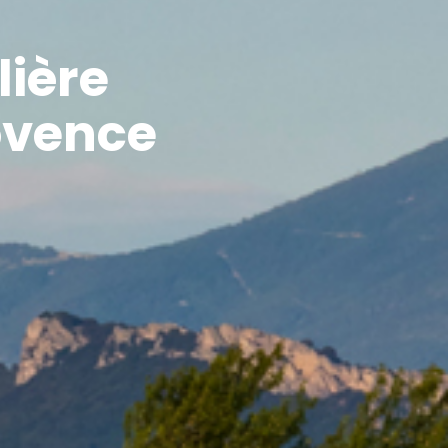
ière
ovence