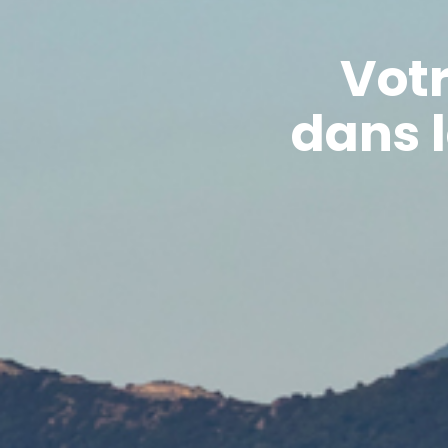
Vot
dans 