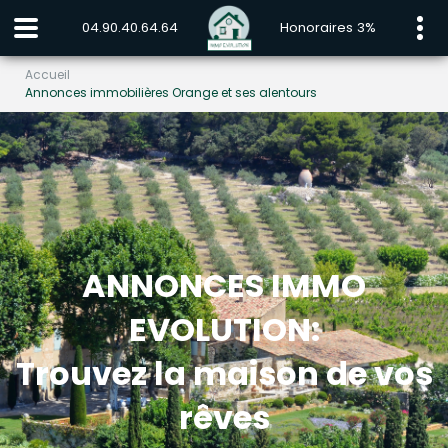
04.90.40.64.64
Honoraires 3%
Accueil
Annonces immobilières Orange et ses alentours
ANNONCES IMMO
EVOLUTION:
Trouvez la maison de vos
rêves