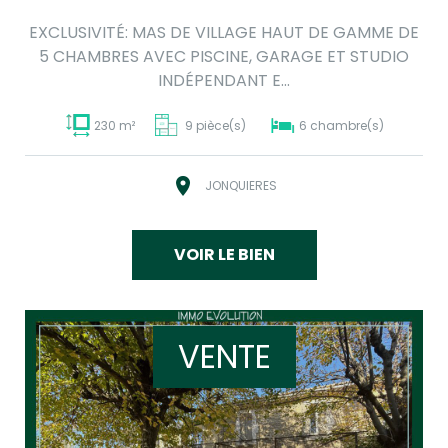
EXCLUSIVITÉ: MAS DE VILLAGE HAUT DE GAMME DE
5 CHAMBRES AVEC PISCINE, GARAGE ET STUDIO
INDÉPENDANT E...
230 m²
9 pièce(s)
6 chambre(s)
JONQUIERES
VOIR LE BIEN
VENTE