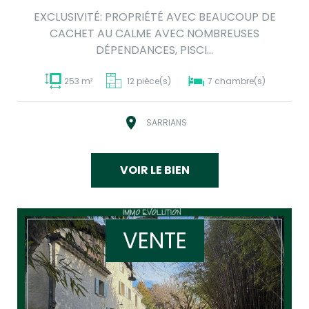
EXCLUSIVITÉ: PROPRIÉTÉ AVEC BEAUCOUP DE
CACHET AU CALME AVEC NOMBREUSES
DÉPENDANCES, PISCI...
253 m²
12 pièce(s)
7 chambre(s)
SARRIANS
VOIR LE BIEN
VENTE