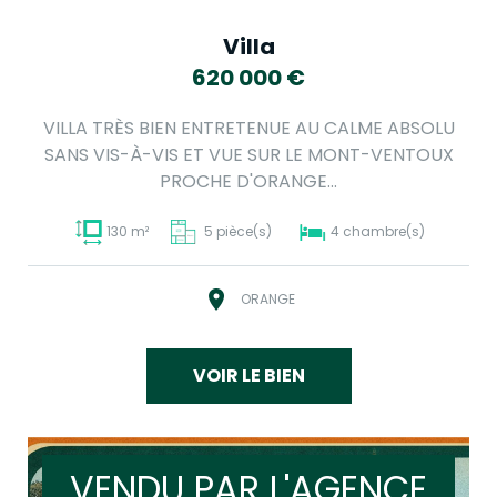
Villa
620 000
€
VILLA TRÈS BIEN ENTRETENUE AU CALME ABSOLU
SANS VIS-À-VIS ET VUE SUR LE MONT-VENTOUX
PROCHE D'ORANGE...
130 m²
5 pièce(s)
4 chambre(s)
ORANGE
VOIR LE BIEN
VENDU PAR L'AGENCE