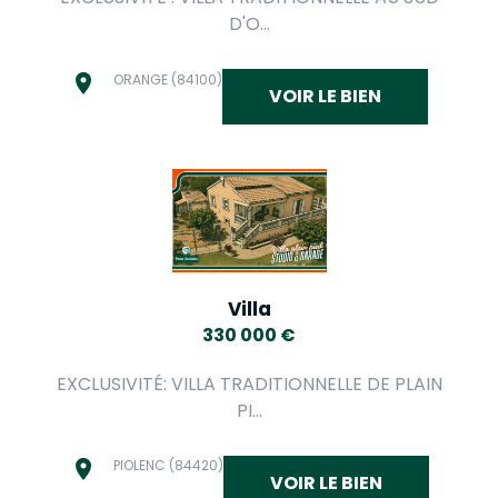
D'O...
ORANGE (84100)
VOIR LE BIEN
Villa
330 000
€
EXCLUSIVITÉ: VILLA TRADITIONNELLE DE PLAIN
PI...
PIOLENC (84420)
VOIR LE BIEN